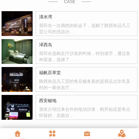
CASE
清水湾
我司在一次偶然的机会下，选购了陕西依品凡工
贸公司的洗浴沙…
泽西岛
我司在选购足疗沙发的时候，特别迷茫，通过各
种渠道，选择了…
福帆百草堂
陕西依品凡工贸的售后服务真的是我见过非常及
时的一家休息厅…
西安秘地
朋友介绍过来合作的电动沙发，刚开始还是有点
怀疑的，后面合…