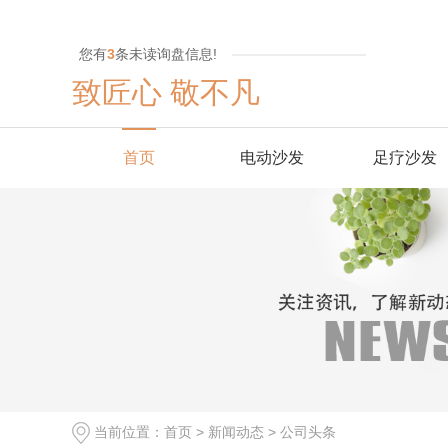
您有
3
条未读询盘信息!
致匠心 敬不凡
首页
电动沙发
足疗沙发
当前位置：
首页
>
新闻动态
>
公司头条