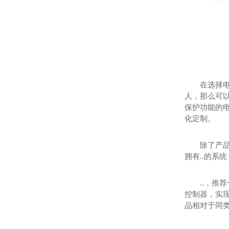
在选择
人，那么可
保护功能的
化定制。
除了产
拥有..的系
..，推
控制器，实
品相对于同