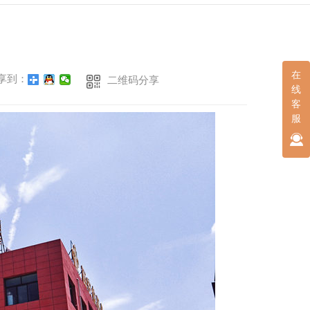
在
享到：
二维码分享
线
客
服